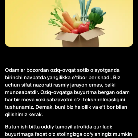
Odamlar bozordan oziq-ovqat sotib olayotganda
birinchi navbatda yangilikka e’tibor berishadi. Biz
uchun sifat nazorati rasmiy jarayon emas, balki
munosabatdir. Oziq-ovqatga buyurtma bergan odam
har bir meva yoki sabzavotni o‘zi tekshirolmasligini
tushunamiz. Demak, buni biz halollik va e’tibor bilan
qilishimiz kerak.
Butun ish bitta oddiy tamoyil atrofida quriladi:
buyurtmaga faqat o‘z stolingizga qo‘yishingiz mumkin