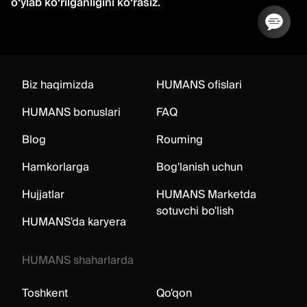
o‘ylab ko‘rilganligini ko‘rasiz.
Biz haqimizda
HUMANS ofislari
HUMANS bonuslari
FAQ
Blog
Rouming
Hamkorlarga
Bog'lanish uchun
Hujjatlar
HUMANS Marketda
sotuvchi bo'lish
HUMANS'da karyera
HUMANS shaharlarda
Toshkent
Qo'qon