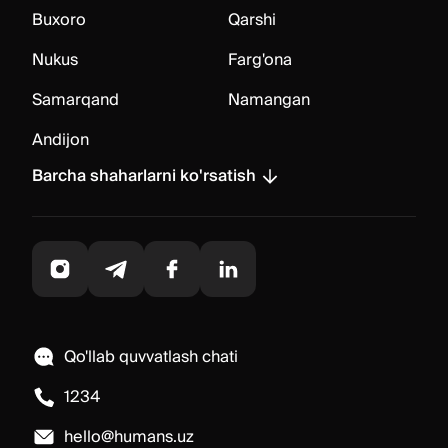
Buxoro
Qarshi
Nukus
Farg'ona
Samarqand
Namangan
Andijon
Barcha shaharlarni ko'rsatish
Qo'llab quvvatlash chati
1234
hello@humans.uz