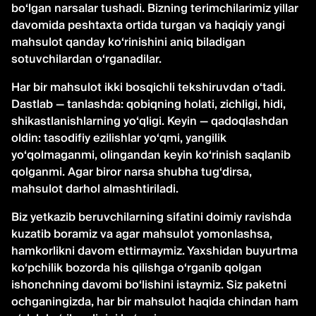
bo‘lgan narsalar tushadi. Bizning terimchilarimiz yillar
davomida peshtaxta ortida turgan va haqiqiy yangi
mahsulot qanday ko‘rinishini aniq biladigan
sotuvchilardan o‘rganadilar.
Har bir mahsulot ikki bosqichli tekshiruvdan o‘tadi.
Dastlab — tanlashda: qobiqning holati, zichligi, hidi,
shikastlanishlarning yo‘qligi. Keyin — qadoqlashdan
oldin: tasodifiy ezilishlar yo‘qmi, yangilik
yo‘qolmaganmi, olingandan keyin ko‘rinish saqlanib
qolganmi. Agar biror narsa shubha tug‘dirsa,
mahsulot darhol almashtiriladi.
Biz yetkazib beruvchilarning sifatini doimiy ravishda
kuzatib boramiz va agar mahsulot yomonlashsa,
hamkorlikni davom ettirmaymiz. Yaxshidan buyurtma
ko‘pchilik bozorda his qilishga o‘rganib qolgan
ishonchning davomi bo‘lishini istaymiz. Siz paketni
ochganingizda, har bir mahsulot haqida chindan ham