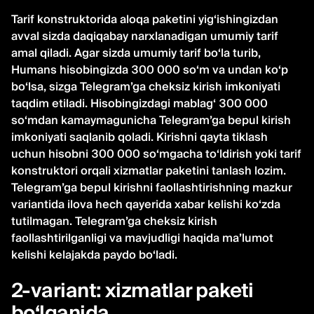
Tarif konstruktorida aloqa paketini yig‘ishingizdan
avval sizda daqiqabay narxlanadigan umumiy tarif
amal qiladi. Agar sizda umumiy tarif bo‘la turib,
Humans hisobingizda 300 000 so‘m va undan ko‘p
bo‘lsa, sizga Telegram’ga cheksiz kirish imkoniyati
taqdim etiladi. Hisobingizdagi mablag‘ 300 000
so‘mdan kamaymagunicha Telegram’ga bepul kirish
imkoniyati saqlanib qoladi. Kirishni qayta tiklash
uchun hisobni 300 000 so‘mgacha to‘ldirish yoki tarif
konstruktori orqali xizmatlar paketini tanlash lozim.
Telegram’ga bepul kirishni faollashtirishning mazkur
variantida ilova hech qayerida xabar kelishi ko‘zda
tutilmagan. Telegram’ga cheksiz kirish
faollashtirilganligi va mavjudligi haqida ma’lumot
kelishi kelajakda paydo bo‘ladi.
2-variant: xizmatlar paketi
bo‘lganida