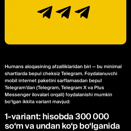
Humans aloqasining afzalliklaridan biri — bu minimal
shartlarda bepul cheksiz Telegram. Foydalanuvchi
mobil internet paketini sarflamasdan bepul
Telegram’dan (Telegram, Telegram X va Plus
Messenger ilovalari orqali) foydalanishi mumkin
bo‘lgan ikkita variant mavjud:
1-variant: hisobda 300 000
so‘m va undan ko‘p bo‘lganida