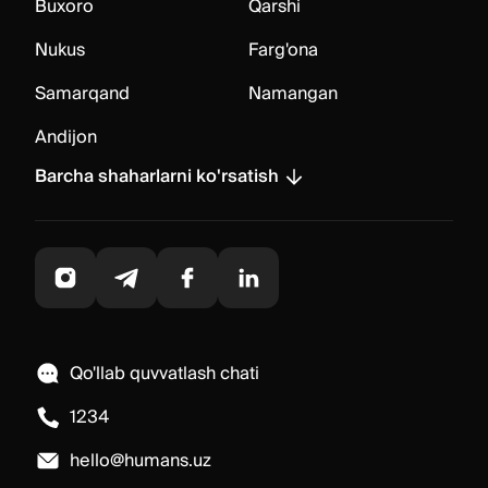
Buxoro
Qarshi
Nukus
Farg'ona
Samarqand
Namangan
Andijon
Barcha shaharlarni ko'rsatish
Qo'llab quvvatlash chati
1234
hello@humans.uz