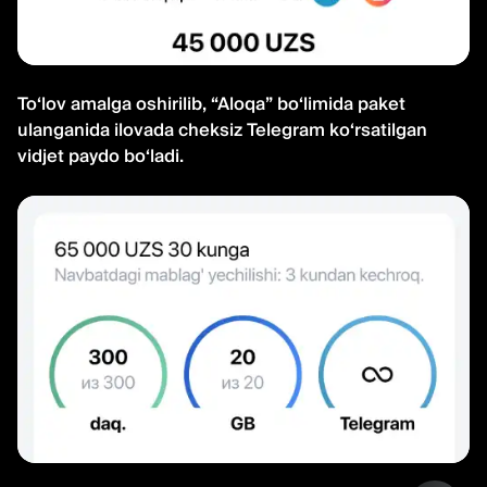
To‘lov amalga oshirilib, “Aloqa” bo‘limida paket
ulanganida ilovada cheksiz Telegram ko‘rsatilgan
vidjet paydo bo‘ladi.