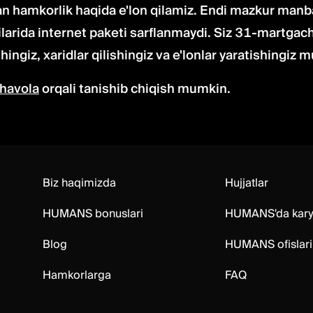
an hamkorlik haqida e'lon qilamiz. Endi mazkur man
larida internet paketi sarflanmaydi. Siz 31-martgach
shingiz, xaridlar qilishingiz va e'lonlar yaratishingiz 
havola
orqali tanishib chiqish mumkin.
Biz haqimizda
Hujjatlar
HUMANS bonuslari
HUMANS'da kary
Blog
HUMANS ofislari
Hamkorlarga
FAQ