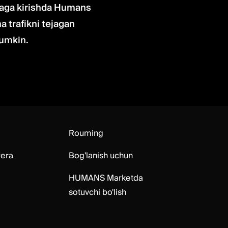
baga kirishda Humans
a trafikni tejagan
mumkin.
Rouming
era
Bog'lanish uchun
HUMANS Marketda
sotuvchi bo'lish