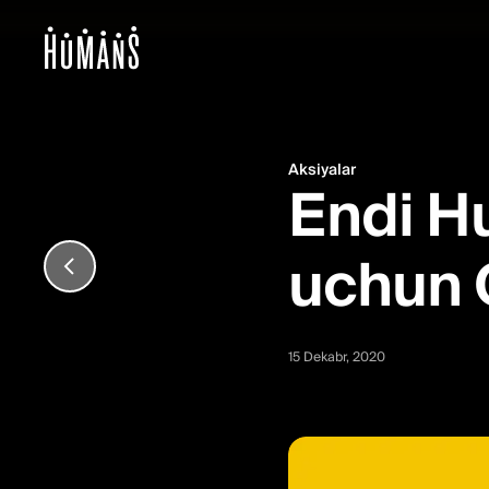
Aloqa, komissiyasiz o'tk
Aksiyalar
Endi H
uchun 
15 Dekabr, 2020