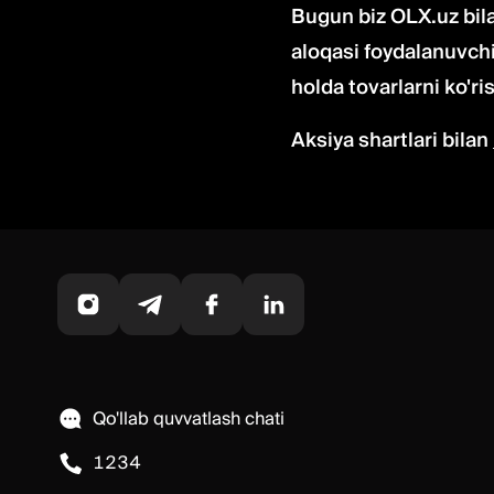
Bugun biz OLX.uz bil
aloqasi foydalanuvchi
holda tovarlarni ko'ri
Aksiya shartlari bilan
Qo'llab quvvatlash chati
1234