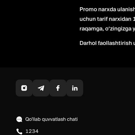
Promo narxda ulanish
uchun tarif narxidan
raqamga, o‘zingizga 
Darhol faollashtirish
Qo'llab quvvatlash chati
1234