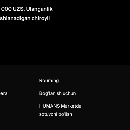
0 000 UZS. Ulanganlik
shlanadigan chiroyli
Rouming
era
Bog'lanish uchun
HUMANS Marketda
sotuvchi bo'lish