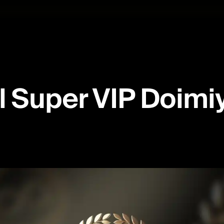
azmalar, bank kartasi, x
 Super VIP Doimiy 