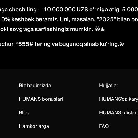
ga shoshiling — 10 000 000 UZS o‘rniga atigi 5 00
 10% keshbek beramiz. Uni, masalan, "2025" bilan bo
yoki sovg‘aga sarflashingiz mumkin. 🎁🎄
 uchun *555# tering va bugunoq sinab ko'ring.💫
Biz haqimizda
Hujjatlar
HUMANS bonuslari
HUMANS'da kary
Blog
HUMANS ofislari
Hamkorlarga
FAQ